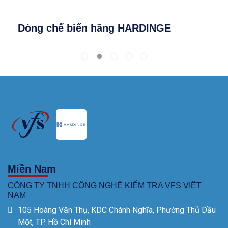
Dòng chế biến hãng HARDINGE
Dụng cụ đo hãng TESA Đài Loan
Miền Nam
CÔNG TY TNHH CÔNG NGHỆ KIỂM TRA VFS VIỆT
NAM
105 Hoàng Văn Thụ, KDC Chánh Nghĩa, Phường Thủ Dầu
Một, TP. Hồ Chí Minh