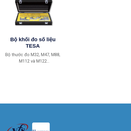
Bộ khối đo số liệu
TESA
Bộ thước đo M32, M47, M88,
M112 và M122
Chiều dài tỷ lệ 1-100 mm;
Thép, cacbua,
cấp gốm K, 0, 1 và 2 Có sẵn
trong tất cả các bộ
Khối đo thép Tất cả các cấp
có cacbua được chứng nhận
DKD
Tất cả các cấp có thước đo
bằng gốm các khối được
UKAS phê duyệt